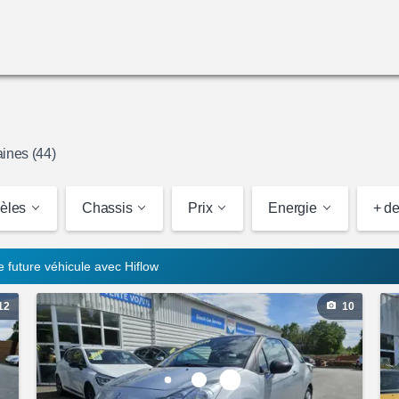
ines (44)
èles
Chassis
Prix
Energie
+ de 
re future véhicule avec Hiflow
12
10