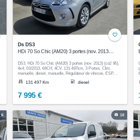
Ds DS3
HDi 70 So Chic (AM20) 3 portes (nov. 2013) (co2 95)
DS3, HDi 70 So Chic (AM20) 3 portes (nov. 2013) (co2 95),
4x4, 03/2013, 68CH, 4CV, 131 497km, 3 Portes, Clim.
portes 
manuelle, diesel, manuelle, Régulateur de vitesse, ESP,
Anti-patinage, Couleur Gris clair, Garantie 12 mois, 7 995€
131 497 Km
diesel
7 995 €
6
10