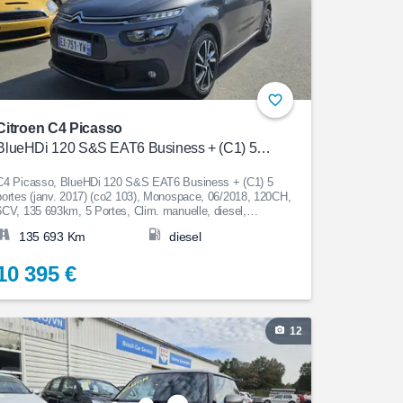
Citroen C4 Picasso
BlueHDi 120 S&S EAT6 Business + (C1) 5 portes (janv. 2017) (co2 103)
C4 Picasso, BlueHDi 120 S&S EAT6 Business + (C1) 5
(janv. 2017) (co2 103), Monospace, 06/2018, 120CH,
6CV, 135 693km, 5 Portes, Clim. manuelle, diesel,
automatique, GPS, ESP, Anti-patinage, Aide au
135 693 Km
diesel
Stationnement, Bluetooth, Couleur Gris foncé, 10 395€
10 395 €
12