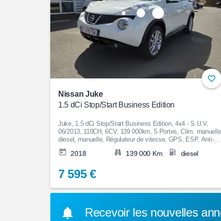
Nissan Juke
1.5 dCi Stop/Start Business Edition
Juke, 1.5 dCi Stop/Start Business Edition, 4x4 - S.U.V,
06/2013, 110CH, 6CV, 139 000km, 5 Portes, Clim. manuelle
diesel, manuelle, Régulateur de vitesse, GPS, ESP, Anti-
patinage, Bluetooth, Couleur Blanc, 7 595€
2018
139 000 Km
diesel
7 595 €
Recevoir les nouvelles an