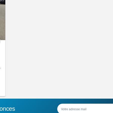
,
nonces